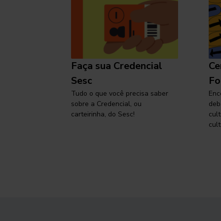
l
Faça sua Credencial
Ce
 SP,
Sesc
Fo
viajar
Tudo o que você precisa saber
Enc
sobre a Credencial, ou
deb
carteirinha, do Sesc!
cul
cult