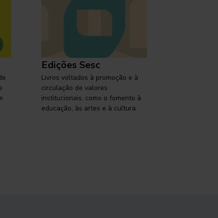
Edições Sesc
Selo Ses
de
Livros voltados à promoção e à
Lançamentos,
e
circulação de valores
reflexões so
m
institucionais, como o fomento à
brasileira em
educação, às artes e à cultura