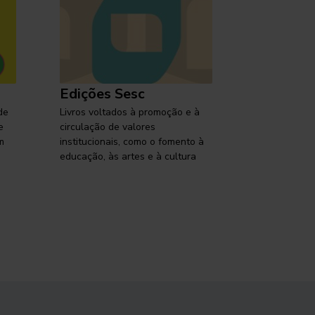
Edições Sesc
Selo Ses
de
Livros voltados à promoção e à
Lançamentos,
e
circulação de valores
reflexões so
m
institucionais, como o fomento à
brasileira em
educação, às artes e à cultura