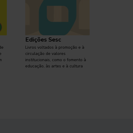
Edições Sesc
Selo Ses
de
Livros voltados à promoção e à
Lançamentos,
e
circulação de valores
reflexões so
m
institucionais, como o fomento à
brasileira em
educação, às artes e à cultura