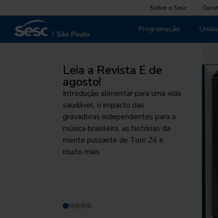
Sobre o Sesc
Opor
Programação
Unida
Leia a Revista E de
Pela Vida das
Palco Giratório
Agosto Indígena
O cuidado que
agosto!
mulheres
sustenta
Um dos maiores projetos de
Programação destaca o
Introdução alimentar para uma vida
Projeto fomenta o debate público
circulação das artes cênicas chega
protagonismo e as tecnologias
Do Peito ao Prato, iniciativa
saudável, o impacto das
sobre respeito, equidade de
a São Paulo. Conheça os
desenvolvidas e utilizadas pelos
voltada à promoção da
gravadoras independentes para a
gênero e proteção da vida
espetáculos desta edição
povos indígenas no Brasil
alimentação saudável na
música brasileira, as histórias da
primeiríssima infância acontece de
mente pulsante de Tom Zé e
1 a 7 de agosto
muito mais