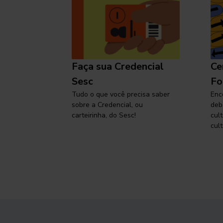
l
Faça sua Credencial
Ce
 SP,
Sesc
Fo
viajar
Tudo o que você precisa saber
Enc
sobre a Credencial, ou
deb
carteirinha, do Sesc!
cul
cult