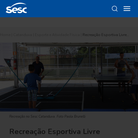
Home
|
Catanduva
|
Esporte e Atividade Física
|
Recreação Esportiva Livre…
Recreação no Sesc Catanduva. Foto Paola Brunelli
Recreação Esportiva Livre