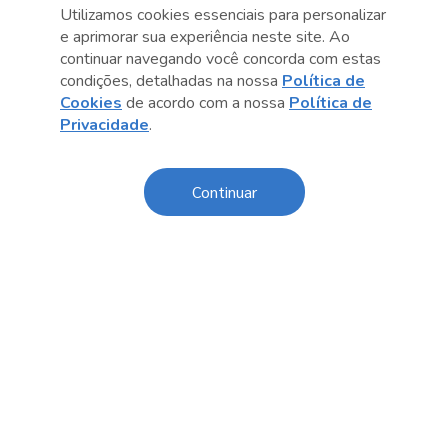
Utilizamos cookies essenciais para personalizar
Central de Relacionamento
e aprimorar sua experiência neste site. Ao
continuar navegando você concorda com estas
Transparência
condições, detalhadas na nossa
Política de
Cookies
de acordo com a nossa
Política de
Código de Conduta e Ética
Privacidade
.
Política de Privacidade
Política de Cookies
Continuar
Fale Conosco
Créditos
Sesc Brasil
Oportunidades de Trabalho
O Sesc São Paulo divulga seus processos seletivos
exclusivamente online. Acesse agora e confira as
oportunidades disponíveis.