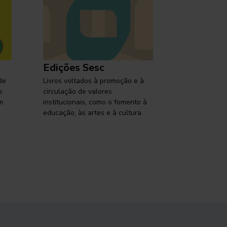
Edições Sesc
Selo Ses
de
Livros voltados à promoção e à
Lançamentos,
e
circulação de valores
reflexões so
m
institucionais, como o fomento à
brasileira em
educação, às artes e à cultura