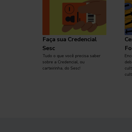
l
Faça sua Credencial
Ce
 SP,
Sesc
Fo
viajar
Tudo o que você precisa saber
Enc
sobre a Credencial, ou
deb
carteirinha, do Sesc!
cul
cult