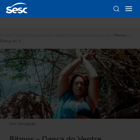
Home
|
Taubaté
|
Esporte e Atividade Física
|
Práticas Corporais
|
Ritmos –
Dança do V…
Foto: Divulgação
Ritmos – Dança do Ventre