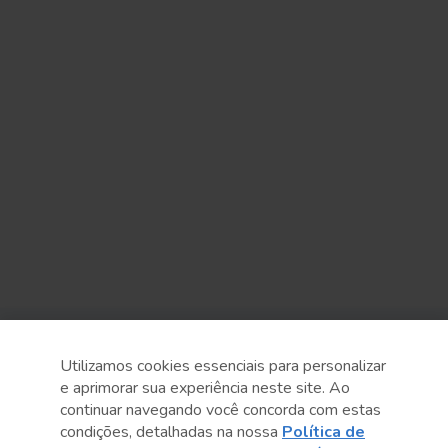
Sobre o Sesc
Utilizamos cookies essenciais para personalizar
e aprimorar sua experiência neste site. Ao
Central de Relacionamento
continuar navegando você concorda com estas
condições, detalhadas na nossa
Política de
Transparência