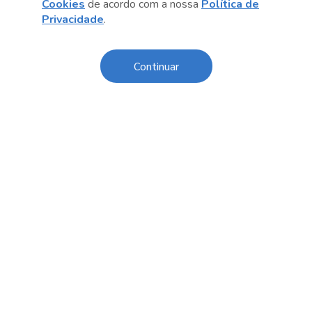
Cookies
de acordo com a nossa
Política de
Privacidade
.
Código de Conduta e Ética
Política de Privacidade
Continuar
Política de Cookies
Fale Conosco
Créditos
Sesc Brasil
Oportunidades de Trabalho
O Sesc São Paulo divulga seus processos seletivos
exclusivamente online. Acesse agora e confira as
oportunidades disponíveis.
Licitações e Contratações
Cadastre sua empresa, faça o download dos editais de
interesse e acompanhe as licitações em andamento ou já
concluídas.