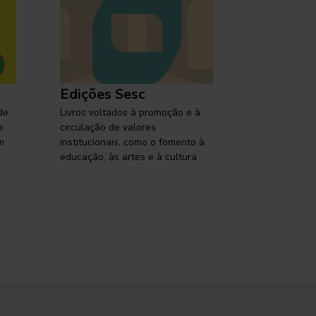
Edições Sesc
Selo Ses
de
Livros voltados à promoção e à
Lançamentos,
e
circulação de valores
reflexões so
m
institucionais, como o fomento à
brasileira em
educação, às artes e à cultura