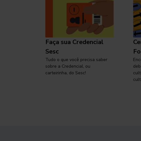
l
Faça sua Credencial
Ce
 SP,
Sesc
Fo
viajar
Tudo o que você precisa saber
Enc
sobre a Credencial, ou
deb
carteirinha, do Sesc!
cul
cult