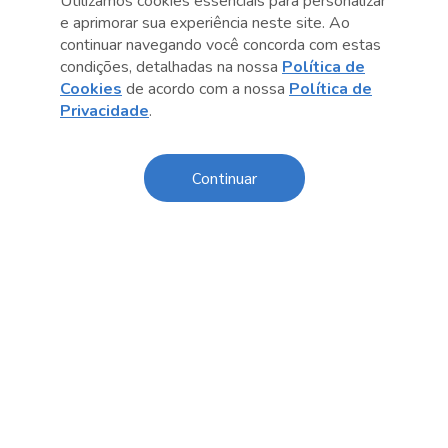
Utilizamos cookies essenciais para personalizar
e aprimorar sua experiência neste site. Ao
Central de Relacionamento
continuar navegando você concorda com estas
condições, detalhadas na nossa
Política de
Transparência
Cookies
de acordo com a nossa
Política de
Privacidade
.
Código de Conduta e Ética
Política de Privacidade
Continuar
Política de Cookies
Fale Conosco
Créditos
Sesc Brasil
Oportunidades de Trabalho
O Sesc São Paulo divulga seus processos seletivos
exclusivamente online. Acesse agora e confira as
oportunidades disponíveis.