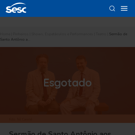
Home
|
Pinheiros
|
Shows, Espetáculos e Performances
|
Teatro
|
Sermão de
Santo Antônio a…
Esgotado
foto: Nil Caniné
Sermão de Santo Antônio aos