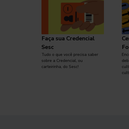
l
Faça sua Credencial
Ce
 SP,
Sesc
Fo
viajar
Tudo o que você precisa saber
Enc
sobre a Credencial, ou
deb
carteirinha, do Sesc!
cul
cult