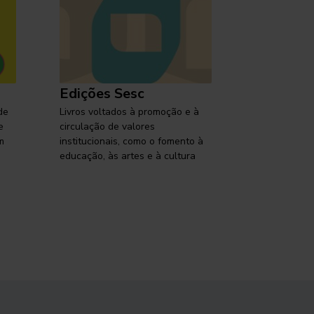
Edições Sesc
Selo Ses
de
Livros voltados à promoção e à
Lançamentos,
e
circulação de valores
reflexões so
m
institucionais, como o fomento à
brasileira em
educação, às artes e à cultura