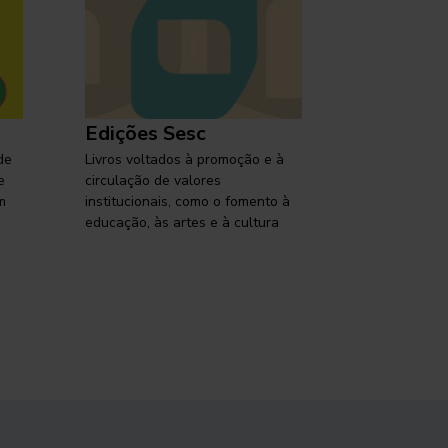
Edições Sesc
Selo Ses
de
Livros voltados à promoção e à
Lançamentos,
e
circulação de valores
reflexões so
m
institucionais, como o fomento à
brasileira em
educação, às artes e à cultura