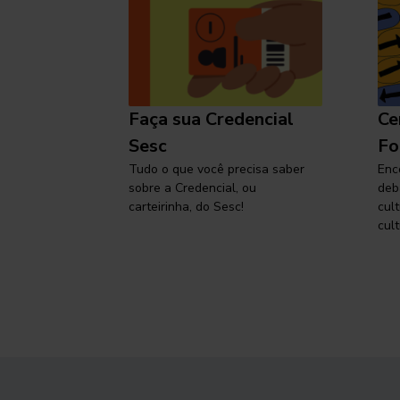
l
Faça sua Credencial
Ce
 SP,
Sesc
Fo
viajar
Tudo o que você precisa saber
Enc
sobre a Credencial, ou
deb
carteirinha, do Sesc!
cul
cult