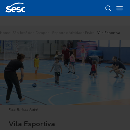
Home
|
São José dos Campos
|
Esporte e Atividade Física
|
Vila Esportiva
Foto: Barbara André.
Vila Esportiva