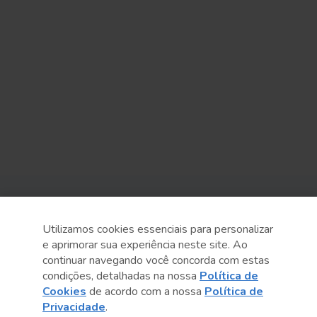
Sobre o Sesc
Utilizamos cookies essenciais para personalizar
Central de Relacionamento
e aprimorar sua experiência neste site. Ao
continuar navegando você concorda com estas
Transparência
condições, detalhadas na nossa
Política de
Cookies
de acordo com a nossa
Política de
Código de Conduta e Ética
Privacidade
.