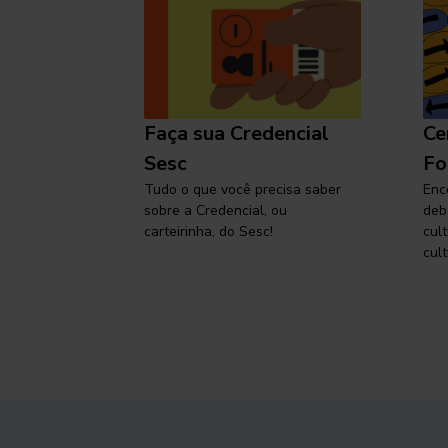
l
Faça sua Credencial
Ce
 SP,
Sesc
Fo
viajar
Tudo o que você precisa saber
Enc
sobre a Credencial, ou
deb
carteirinha, do Sesc!
cul
cult