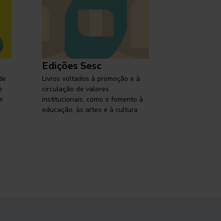
Edições Sesc
Selo Ses
de
Livros voltados à promoção e à
Lançamentos,
e
circulação de valores
reflexões so
m
institucionais, como o fomento à
brasileira em
educação, às artes e à cultura