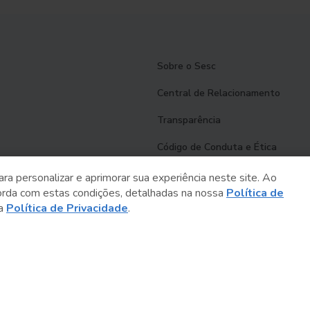
Sobre o Sesc
Central de Relacionamento
Transparência
Código de Conduta e Ética
Política de Privacidade
ara personalizar e aprimorar sua experiência neste site. Ao
orda com estas condições, detalhadas na nossa
Política de
Política de Cookies
sa
Política de Privacidade
.
Fale Conosco
Créditos
Sesc Brasil