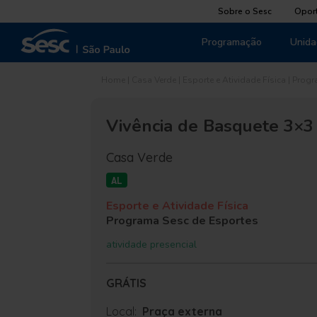
Sobre o Sesc
Opor
Programação
Unida
Home
|
Casa Verde
|
Esporte e Atividade Física
|
Progr
Vivência de Basquete 3×3
Casa Verde
AL
Esporte e Atividade Física
Programa Sesc de Esportes
atividade presencial
GRÁTIS
Local:
Praça externa