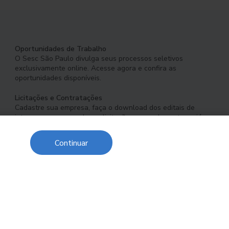
Oportunidades de Trabalho
O Sesc São Paulo divulga seus processos seletivos
exclusivamente online. Acesse agora e confira as
oportunidades disponíveis.
Licitações e Contratações
Cadastre sua empresa, faça o download dos editais de
interesse e acompanhe as licitações em andamento ou já
concluídas.
Continuar