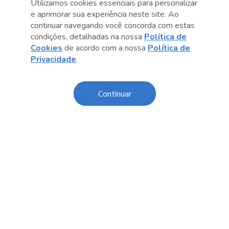
Utilizamos cookies essenciais para personalizar
Central de Relacionamento
e aprimorar sua experiência neste site. Ao
continuar navegando você concorda com estas
Transparência
condições, detalhadas na nossa
Política de
Cookies
de acordo com a nossa
Política de
Código de Conduta e Ética
Privacidade
.
Política de Privacidade
Política de Cookies
Continuar
Fale Conosco
Créditos
Sesc Brasil
Oportunidades de Trabalho
O Sesc São Paulo divulga seus processos seletivos
exclusivamente online. Acesse agora e confira as
oportunidades disponíveis.