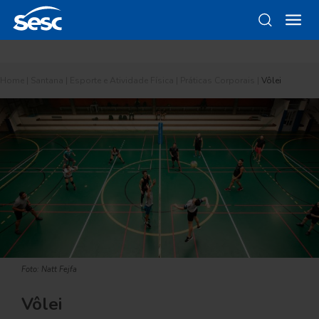
Home
|
Santana
|
Esporte e Atividade Física
|
Práticas Corporais
|
Vôlei
Foto: Natt Fejfa
Vôlei