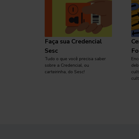
l
Faça sua Credencial
Ce
 SP,
Sesc
Fo
viajar
Tudo o que você precisa saber
Enc
sobre a Credencial, ou
deb
carteirinha, do Sesc!
cul
cult