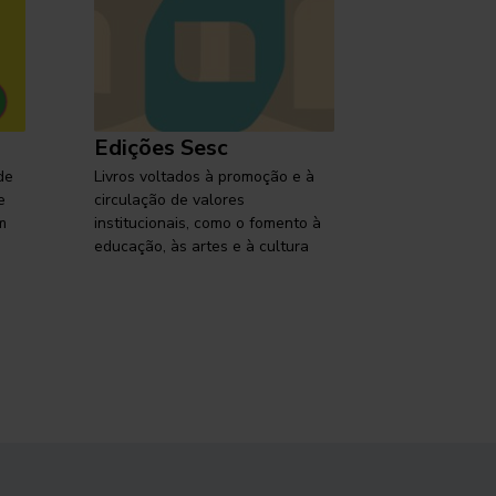
Edições Sesc
Selo Ses
de
Livros voltados à promoção e à
Lançamentos,
e
circulação de valores
reflexões so
m
institucionais, como o fomento à
brasileira em
educação, às artes e à cultura