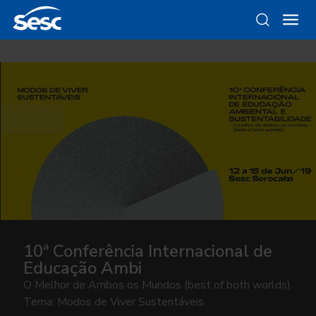
10ª Conferência Internacional de
Educação Ambi
O Melhor de Ambos os Mundos (best of both worlds).
Tema: Modos de Viver Sustentáveis