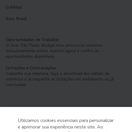
Créditos
Sesc Brasil
Oportunidades de Trabalho
O Sesc São Paulo divulga seus processos seletivos
exclusivamente online. Acesse agora e confira as
oportunidades disponíveis.
Licitações e Contratações
Cadastre sua empresa, faça o download dos editais de
interesse e acompanhe as licitações em andamento ou já
concluídas.
Utilizamos cookies essenciais para personalizar
e aprimorar sua experiência neste site. Ao
Serviço Social do Comércio