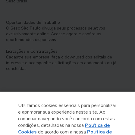
Sesc Brasil
Oportunidades de Trabalho
O Sesc São Paulo divulga seus processos seletivos
exclusivamente online. Acesse agora e confira as
oportunidades disponíveis.
Licitações e Contratações
Cadastre sua empresa, faça o download dos editais de
interesse e acompanhe as licitações em andamento ou já
concluídas.
Utilizamos cookies essenciais para personalizar
e aprimorar sua experiência neste site. Ao
Serviço Social do Comércio
continuar navegando você concorda com estas
Administração Regional no Estado de São Paulo
condições, detalhadas na nossa
Política de
Cookies
de acordo com a nossa
Política de