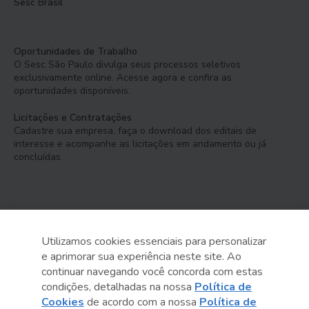
Sesc Brasil
Oportunidades de Trabalho
O Sesc São Paulo divulga seus processos seletivos
exclusivamente online. Acesse agora e confira as
oportunidades disponíveis.
Licitações e Contratações
Cadastre sua empresa, faça o download dos editais de
interesse e acompanhe as licitações em andamento ou já
concluídas.
Utilizamos cookies essenciais para personalizar
e aprimorar sua experiência neste site. Ao
Serviço Social do Comércio
continuar navegando você concorda com estas
Administração Regional no Estado de São Paulo
condições, detalhadas na nossa
Política de
Cookies
de acordo com a nossa
Política de