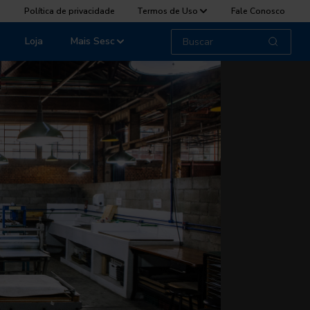
Política de privacidade
Termos de Uso
Fale Conosco
Loja
Mais Sesc
Oficinas de
Criatividad
Confira a program