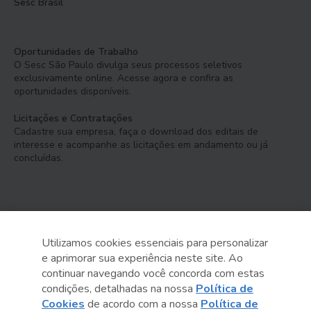
Sesc Brasil
Oportunidades de Trabalho
O Sesc São Paulo divulga seus processos seletivos
exclusivamente online. Acesse agora e confira as
oportunidades disponíveis.
Licitações e Contratações
Cadastre sua empresa, faça o download dos editais de
interesse e acompanhe as licitações em andamento ou já
concluídas.
Utilizamos cookies essenciais para personalizar
e aprimorar sua experiência neste site. Ao
Serviço Social do Comércio
continuar navegando você concorda com estas
Administração Regional no Estado de São Paulo
condições, detalhadas na nossa
Política de
Cookies
de acordo com a nossa
Política de