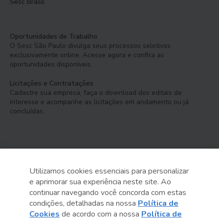
Sesc Brasil
Oportunidades de Trabalho
O Sesc São Paulo divulga seus processos seletivos
exclusivamente online. Acesse agora e confira as
oportunidades disponíveis.
Licitações e Contratações
Cadastre sua empresa, faça o download dos editais de
interesse e acompanhe as licitações em andamento ou já
concluídas.
Utilizamos cookies essenciais para personalizar
e aprimorar sua experiência neste site. Ao
Serviço Social do Comércio
continuar navegando você concorda com estas
Administração Regional no Estado de São Paulo
condições, detalhadas na nossa
Política de
Cookies
de acordo com a nossa
Política de