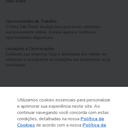
Sesc Brasil
Oportunidades de Trabalho
O Sesc São Paulo divulga seus processos seletivos
exclusivamente online. Acesse agora e confira as
oportunidades disponíveis.
Licitações e Contratações
Cadastre sua empresa, faça o download dos editais de
interesse e acompanhe as licitações em andamento ou já
concluídas.
Utilizamos cookies essenciais para personalizar
e aprimorar sua experiência neste site. Ao
Serviço Social do Comércio
continuar navegando você concorda com estas
Administração Regional no Estado de São Paulo
condições, detalhadas na nossa
Política de
Cookies
de acordo com a nossa
Política de