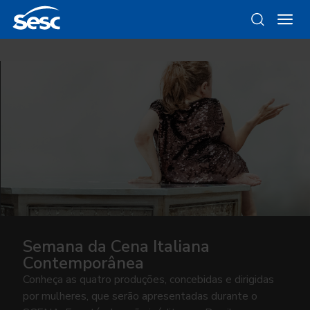
Semana da Cena Italiana
Contemporânea
Conheça as quatro produções, concebidas e dirigidas
por mulheres, que serão apresentadas durante o