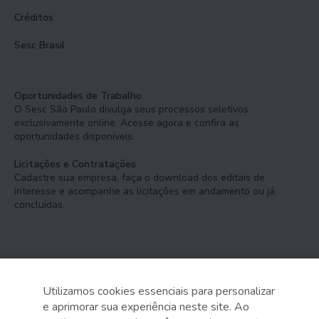
Créditos
Sesc Brasil
Oportunidades de Trabalho
O Sesc São Paulo divulga seus processos seletivos
exclusivamente online. Acesse agora e confira as
oportunidades disponíveis.
Licitações e Contratações
Cadastre sua empresa, faça o download dos editais de
interesse e acompanhe as licitações em andamento ou já
concluídas.
Utilizamos cookies essenciais para personalizar
e aprimorar sua experiência neste site. Ao
Serviço Social do Comércio