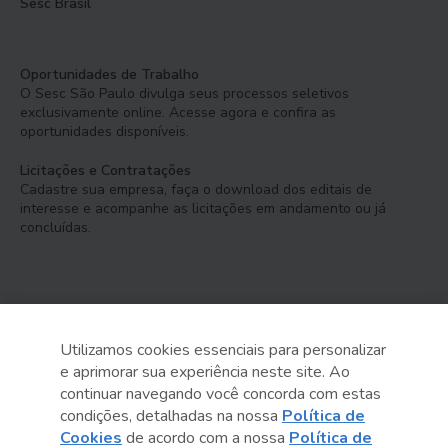
Sesc Brasil
Oportunidades de Trabalho
O Sesc São Paulo divulga seus processos seletivos
exclusivamente online. Acesse agora e confira as
oportunidades disponíveis.
Licitações e Contratações
Cadastre sua empresa, faça o download dos editais de
interesse e acompanhe as licitações em andamento ou já
concluídas.
Utilizamos cookies essenciais para personalizar
e aprimorar sua experiência neste site. Ao
Serviço Social do Comércio
continuar navegando você concorda com estas
Administração Regional no Estado de São Paulo
condições, detalhadas na nossa
Política de
Cookies
de acordo com a nossa
Política de