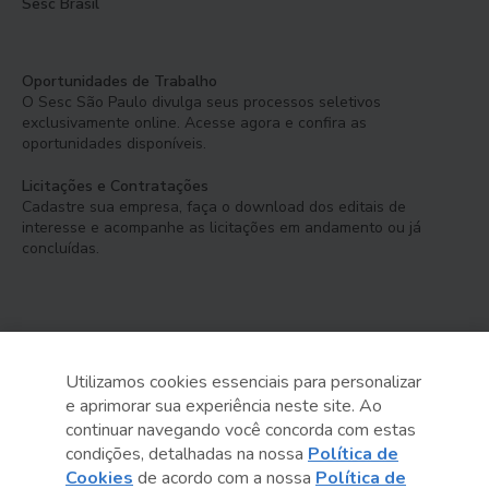
Sesc Brasil
Oportunidades de Trabalho
O Sesc São Paulo divulga seus processos seletivos
exclusivamente online. Acesse agora e confira as
oportunidades disponíveis.
Licitações e Contratações
Cadastre sua empresa, faça o download dos editais de
interesse e acompanhe as licitações em andamento ou já
concluídas.
Utilizamos cookies essenciais para personalizar
e aprimorar sua experiência neste site. Ao
Serviço Social do Comércio
continuar navegando você concorda com estas
Administração Regional no Estado de São Paulo
condições, detalhadas na nossa
Política de
Cookies
de acordo com a nossa
Política de