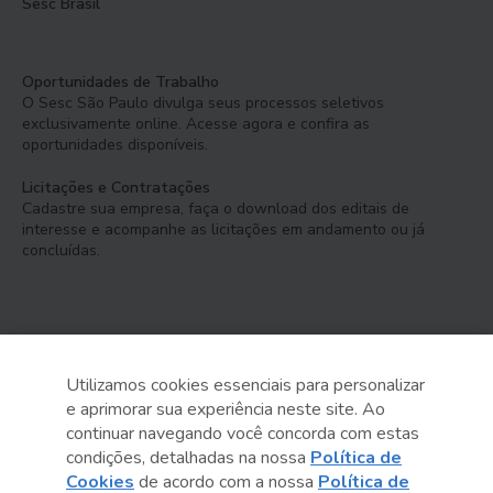
Sesc Brasil
Oportunidades de Trabalho
O Sesc São Paulo divulga seus processos seletivos
exclusivamente online. Acesse agora e confira as
oportunidades disponíveis.
Licitações e Contratações
Cadastre sua empresa, faça o download dos editais de
interesse e acompanhe as licitações em andamento ou já
concluídas.
Utilizamos cookies essenciais para personalizar
e aprimorar sua experiência neste site. Ao
Serviço Social do Comércio
continuar navegando você concorda com estas
Administração Regional no Estado de São Paulo
condições, detalhadas na nossa
Política de
Cookies
de acordo com a nossa
Política de