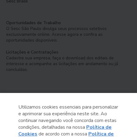
Sesc Brasil
Oportunidades de Trabalho
O Sesc São Paulo divulga seus processos seletivos
exclusivamente online. Acesse agora e confira as
oportunidades disponíveis.
Licitações e Contratações
Cadastre sua empresa, faça o download dos editais de
interesse e acompanhe as licitações em andamento ou já
concluídas.
Utilizamos cookies essenciais para personalizar
e aprimorar sua experiência neste site. Ao
Serviço Social do Comércio
continuar navegando você concorda com estas
Administração Regional no Estado de São Paulo
condições, detalhadas na nossa
Política de
Cookies
de acordo com a nossa
Política de