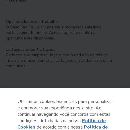
Sesc Brasil
Oportunidades de Trabalho
O Sesc São Paulo divulga seus processos seletivos
exclusivamente online. Acesse agora e confira as
oportunidades disponíveis.
Licitações e Contratações
Cadastre sua empresa, faça o download dos editais de
interesse e acompanhe as licitações em andamento ou já
concluídas.
Utilizamos cookies essenciais para personalizar
e aprimorar sua experiência neste site. Ao
Serviço Social do Comércio
continuar navegando você concorda com estas
Administração Regional no Estado de São Paulo
condições, detalhadas na nossa
Política de
Cookies
de acordo com a nossa
Política de