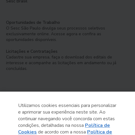
Sesc Brasil
Oportunidades de Trabalho
O Sesc São Paulo divulga seus processos seletivos
exclusivamente online. Acesse agora e confira as
oportunidades disponíveis.
Licitações e Contratações
Cadastre sua empresa, faça o download dos editais de
interesse e acompanhe as licitações em andamento ou já
concluídas.
Utilizamos cookies essenciais para personalizar
e aprimorar sua experiência neste site. Ao
Serviço Social do Comércio
continuar navegando você concorda com estas
Administração Regional no Estado de São Paulo
condições, detalhadas na nossa
Política de
Cookies
de acordo com a nossa
Política de