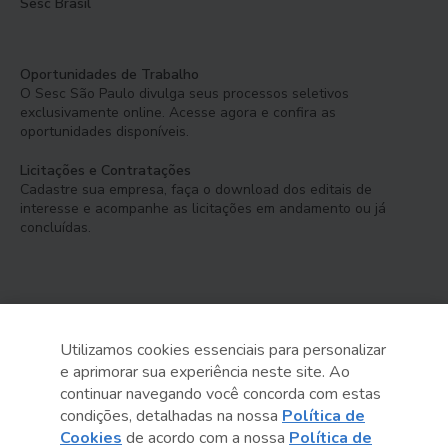
Sesc Brasil
Oportunidades de Trabalho
O Sesc São Paulo divulga seus processos seletivos
exclusivamente online. Acesse agora e confira as
oportunidades disponíveis.
Licitações e Contratações
Cadastre sua empresa, faça o download dos editais de
interesse e acompanhe as licitações em andamento ou já
concluídas.
Utilizamos cookies essenciais para personalizar
e aprimorar sua experiência neste site. Ao
Serviço Social do Comércio
continuar navegando você concorda com estas
Administração Regional no Estado de São Paulo
condições, detalhadas na nossa
Política de
Cookies
de acordo com a nossa
Política de