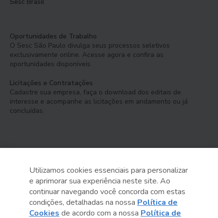
Sesc Brasil
Oportunidades de Trabalho
O Sesc São Paulo divulga seus processos seletivos
exclusivamente online. Acesse agora e confira as
oportunidades disponíveis.
Licitações e Contratações
Cadastre sua empresa, faça o download dos editais de
interesse e acompanhe as licitações em andamento ou já
concluídas.
Utilizamos cookies essenciais para personalizar
e aprimorar sua experiência neste site. Ao
Serviço Social do Comércio
continuar navegando você concorda com estas
Administração Regional no Estado de São Paulo
condições, detalhadas na nossa
Política de
Cookies
de acordo com a nossa
Política de