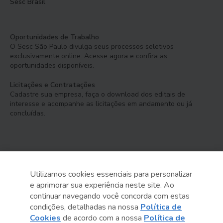
Sesc Brasil
Oportunidades de Trabalho
O Sesc São Paulo divulga seus processos seletivos
exclusivamente online. Acesse agora e confira as
oportunidades disponíveis.
Licitações e Contratações
Cadastre sua empresa, faça o download dos editais de
interesse e acompanhe as licitações em andamento ou já
concluídas.
Utilizamos cookies essenciais para personalizar
e aprimorar sua experiência neste site. Ao
Serviço Social do Comércio
continuar navegando você concorda com estas
Administração Regional no Estado de São Paulo
condições, detalhadas na nossa
Política de
Cookies
de acordo com a nossa
Política de