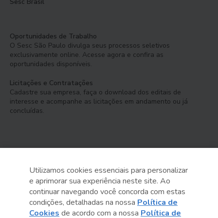
Sesc Brasil
Oportunidades de Trabalho
O Sesc São Paulo divulga seus processos seletivos
exclusivamente online. Acesse agora e confira as
oportunidades disponíveis.
Licitações e Contratações
Cadastre sua empresa, faça o download dos editais de
interesse e acompanhe as licitações em andamento ou já
concluídas.
Utilizamos cookies essenciais para personalizar
e aprimorar sua experiência neste site. Ao
Serviço Social do Comércio
continuar navegando você concorda com estas
Administração Regional no Estado de São Paulo
condições, detalhadas na nossa
Política de
Cookies
de acordo com a nossa
Política de