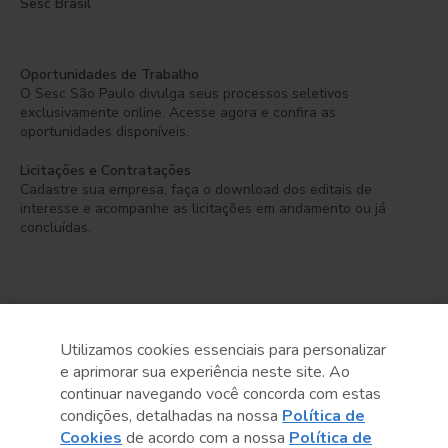
Sesc Brasil
Oportunidades de Trabalho
O Sesc São Paulo divulga seus processos seletivos
exclusivamente online. Acesse agora e confira as
oportunidades disponíveis.
Licitações e Contratações
Cadastre sua empresa, faça o download dos editais de
interesse e acompanhe as licitações em andamento ou já
concluídas.
Utilizamos cookies essenciais para personalizar
e aprimorar sua experiência neste site. Ao
Serviço Social do Comércio
continuar navegando você concorda com estas
Administração Regional no Estado de São Paulo
condições, detalhadas na nossa
Política de
Cookies
de acordo com a nossa
Política de