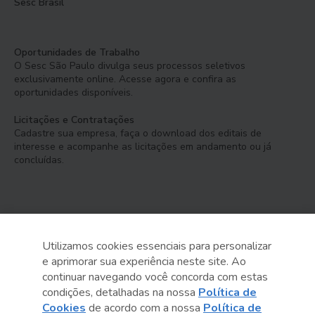
Sesc Brasil
Oportunidades de Trabalho
O Sesc São Paulo divulga seus processos seletivos
exclusivamente online. Acesse agora e confira as
oportunidades disponíveis.
Licitações e Contratações
Cadastre sua empresa, faça o download dos editais de
interesse e acompanhe as licitações em andamento ou já
concluídas.
Utilizamos cookies essenciais para personalizar
e aprimorar sua experiência neste site. Ao
Serviço Social do Comércio
continuar navegando você concorda com estas
Administração Regional no Estado de São Paulo
condições, detalhadas na nossa
Política de
Cookies
de acordo com a nossa
Política de