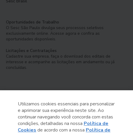
Sesc Brasil
Oportunidades de Trabalho
O Sesc São Paulo divulga seus processos seletivos
exclusivamente online. Acesse agora e confira as
oportunidades disponíveis.
Licitações e Contratações
Cadastre sua empresa, faça o download dos editais de
interesse e acompanhe as licitações em andamento ou já
concluídas.
Utilizamos cookies essenciais para personalizar
e aprimorar sua experiência neste site. Ao
Serviço Social do Comércio
continuar navegando você concorda com estas
Administração Regional no Estado de São Paulo
condições, detalhadas na nossa
Política de
Cookies
de acordo com a nossa
Política de