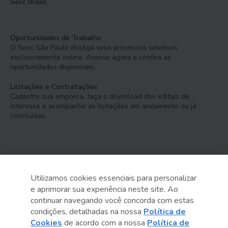
Sesc Brasil
Oportunidades de Trabalho
O Sesc São Paulo divulga seus processos seletivos
exclusivamente online. Acesse agora e confira as
oportunidades disponíveis.
Licitações e Contratações
Cadastre sua empresa, faça o download dos editais de
interesse e acompanhe as licitações em andamento ou já
concluídas.
Utilizamos cookies essenciais para personalizar
e aprimorar sua experiência neste site. Ao
Serviço Social do Comércio
continuar navegando você concorda com estas
Administração Regional no Estado de São Paulo
condições, detalhadas na nossa
Política de
Cookies
de acordo com a nossa
Política de