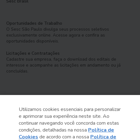
Sesc Brasil
Oportunidades de Trabalho
O Sesc São Paulo divulga seus processos seletivos
exclusivamente online. Acesse agora e confira as
oportunidades disponíveis.
Licitações e Contratações
Cadastre sua empresa, faça o download dos editais de
interesse e acompanhe as licitações em andamento ou já
concluídas.
Utilizamos cookies essenciais para personalizar
e aprimorar sua experiência neste site. Ao
Serviço Social do Comércio
continuar navegando você concorda com estas
Administração Regional no Estado de São Paulo
condições, detalhadas na nossa
Política de
Cookies
de acordo com a nossa
Política de