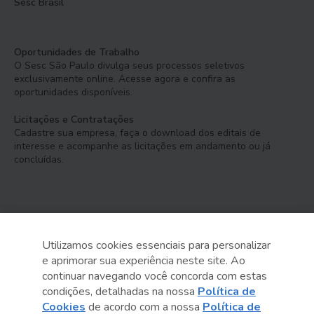
Sesc Brasil
Oportunidades de Trabalho
O Sesc São Paulo divulga seus processos seletivos
exclusivamente online. Acesse agora e confira as
oportunidades disponíveis.
Licitações e Contratações
Cadastre sua empresa, faça o download dos editais de
interesse e acompanhe as licitações em andamento ou já
concluídas.
Utilizamos cookies essenciais para personalizar
e aprimorar sua experiência neste site. Ao
Serviço Social do Comércio
continuar navegando você concorda com estas
Administração Regional no Estado de São Paulo
condições, detalhadas na nossa
Política de
Cookies
de acordo com a nossa
Política de