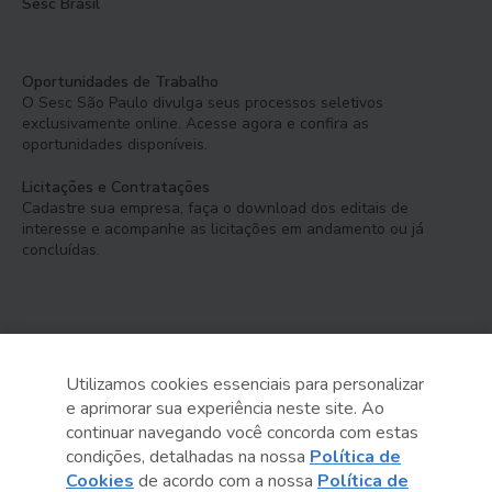
Sesc Brasil
Oportunidades de Trabalho
O Sesc São Paulo divulga seus processos seletivos
exclusivamente online. Acesse agora e confira as
oportunidades disponíveis.
Licitações e Contratações
Cadastre sua empresa, faça o download dos editais de
interesse e acompanhe as licitações em andamento ou já
concluídas.
Utilizamos cookies essenciais para personalizar
e aprimorar sua experiência neste site. Ao
Serviço Social do Comércio
continuar navegando você concorda com estas
Administração Regional no Estado de São Paulo
condições, detalhadas na nossa
Política de
Cookies
de acordo com a nossa
Política de