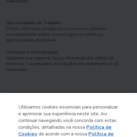
Sesc Brasil
Oportunidades de Trabalho
O Sesc São Paulo divulga seus processos seletivos
exclusivamente online. Acesse agora e confira as
oportunidades disponíveis.
Licitações e Contratações
Cadastre sua empresa, faça o download dos editais de
interesse e acompanhe as licitações em andamento ou já
concluídas.
Utilizamos cookies essenciais para personalizar
e aprimorar sua experiência neste site. Ao
Serviço Social do Comércio
continuar navegando você concorda com estas
Administração Regional no Estado de São Paulo
condições, detalhadas na nossa
Política de
Cookies
de acordo com a nossa
Política de