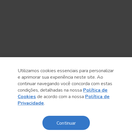
Utilizamos cookies essenciais para personalizar
e aprimorar sua experiência neste site. Ao
continuar navegando você concorda com estas
Anterior
Próximo post
condições, detalhadas na nossa
Política de
Cookies
de acordo com a nossa
Política de
Privacidade
.
Continuar