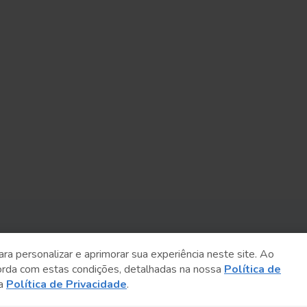
Sobre o Sesc
ara personalizar e aprimorar sua experiência neste site. Ao
orda com estas condições, detalhadas na nossa
Política de
Central de Relacionamento
sa
Política de Privacidade
.
Transparência