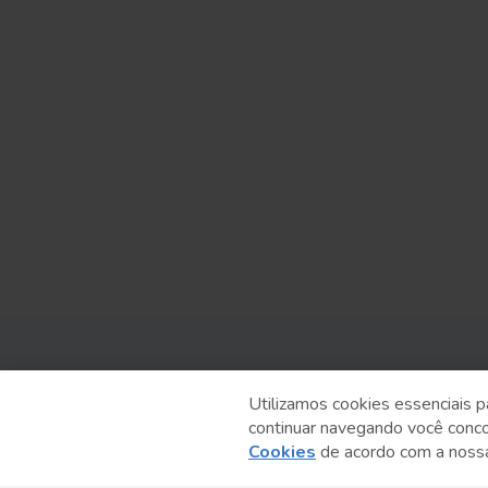
Utilizamos cookies essenciais p
continuar navegando você conc
Serviço Social do Comércio
Cookies
de acordo com a nos
Administração Regional no Estado de São Paulo