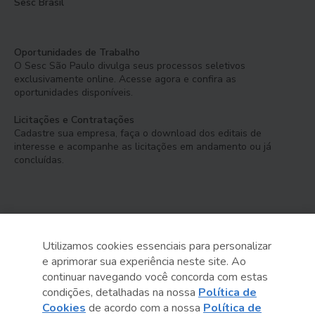
Sesc Brasil
Oportunidades de Trabalho
O Sesc São Paulo divulga seus processos seletivos
exclusivamente online. Acesse agora e confira as
oportunidades disponíveis.
Licitações e Contratações
Cadastre sua empresa, faça o download dos editais de
interesse e acompanhe as licitações em andamento ou já
concluídas.
Utilizamos cookies essenciais para personalizar
e aprimorar sua experiência neste site. Ao
Serviço Social do Comércio
continuar navegando você concorda com estas
Administração Regional no Estado de São Paulo
condições, detalhadas na nossa
Política de
Cookies
de acordo com a nossa
Política de