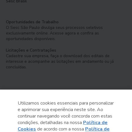
Sesc Brasil
Oportunidades de Trabalho
O Sesc São Paulo divulga seus processos seletivos
exclusivamente online. Acesse agora e confira as
oportunidades disponíveis.
Licitações e Contratações
Cadastre sua empresa, faça o download dos editais de
interesse e acompanhe as licitações em andamento ou já
concluídas.
Utilizamos cookies essenciais para personalizar
e aprimorar sua experiência neste site. Ao
Serviço Social do Comércio
continuar navegando você concorda com estas
Administração Regional no Estado de São Paulo
condições, detalhadas na nossa
Política de
Cookies
de acordo com a nossa
Política de