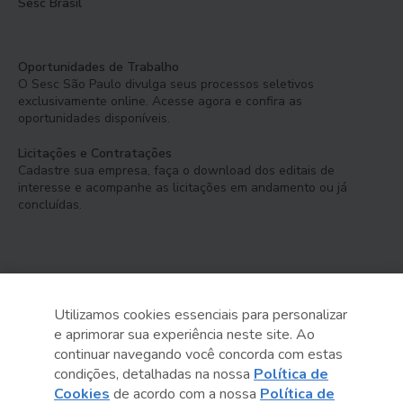
Sesc Brasil
Oportunidades de Trabalho
O Sesc São Paulo divulga seus processos seletivos
exclusivamente online. Acesse agora e confira as
oportunidades disponíveis.
Licitações e Contratações
Cadastre sua empresa, faça o download dos editais de
interesse e acompanhe as licitações em andamento ou já
concluídas.
Utilizamos cookies essenciais para personalizar
e aprimorar sua experiência neste site. Ao
Serviço Social do Comércio
continuar navegando você concorda com estas
Administração Regional no Estado de São Paulo
condições, detalhadas na nossa
Política de
Cookies
de acordo com a nossa
Política de