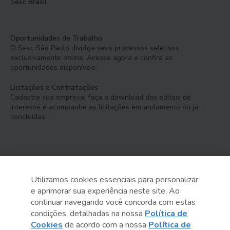
Sesc Brasil
Oportunidades de Trabalho
O Sesc São Paulo divulga seus processos seletivos
exclusivamente online. Acesse agora e confira as
oportunidades disponíveis.
Licitações e Contratações
Cadastre sua empresa, faça o download dos editais de
interesse e acompanhe as licitações em andamento ou já
concluídas.
Utilizamos cookies essenciais para personalizar
e aprimorar sua experiência neste site. Ao
Serviço Social do Comércio
continuar navegando você concorda com estas
Administração Regional no Estado de São Paulo
condições, detalhadas na nossa
Política de
Cookies
de acordo com a nossa
Política de