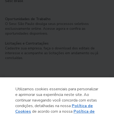
Sesc Brasil
Oportunidades de Trabalho
O Sesc São Paulo divulga seus processos seletivos
exclusivamente online. Acesse agora e confira as
oportunidades disponíveis.
Licitações e Contratações
Cadastre sua empresa, faça o download dos editais de
interesse e acompanhe as licitações em andamento ou já
concluídas.
Utilizamos cookies essenciais para personalizar
e aprimorar sua experiência neste site. Ao
Serviço Social do Comércio
continuar navegando você concorda com estas
Administração Regional no Estado de São Paulo
condições, detalhadas na nossa
Política de
Cookies
de acordo com a nossa
Política de