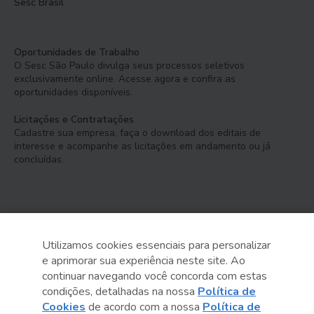
Sesc Brasil
Oportunidades de Trabalho
O Sesc São Paulo divulga seus processos seletivos
exclusivamente online. Acesse agora e confira as
oportunidades disponíveis.
Licitações e Contratações
Cadastre sua empresa, faça o download dos editais de
interesse e acompanhe as licitações em andamento ou já
concluídas.
Utilizamos cookies essenciais para personalizar
e aprimorar sua experiência neste site. Ao
Serviço Social do Comércio
continuar navegando você concorda com estas
Administração Regional no Estado de São Paulo
condições, detalhadas na nossa
Política de
Cookies
de acordo com a nossa
Política de