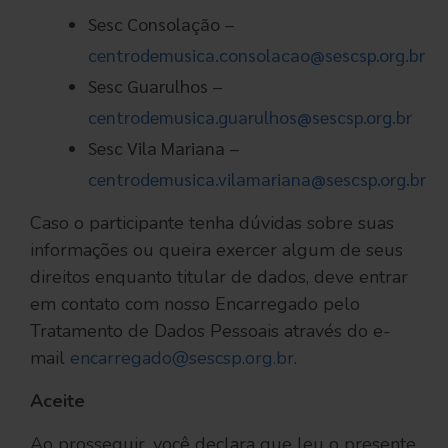
Sesc Consolação –
centrodemusica.consolacao@sescsp.org.br
Sesc Guarulhos –
centrodemusica.guarulhos@sescsp.org.br
Sesc Vila Mariana –
centrodemusica.vilamariana@sescsp.org.br
Caso o participante tenha dúvidas sobre suas
informações ou queira exercer algum de seus
direitos enquanto titular de dados, deve entrar
em contato com nosso Encarregado pelo
Tratamento de Dados Pessoais através do e-
mail
encarregado@sescsp.org.br
.
Aceite
Ao prosseguir, você declara que leu o presente